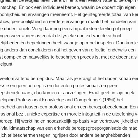
ngheid en de teugels laten vieren. Het is een veelomvattend beroep, h
ntschap. En ook een individueel beroep, waarin de docent zijn eigen
oonlijkheid en ervaringen meeneemt. Het geïntegreerde totaal van ke
how, persoonlijkheid en eerdere ervaringen maakt het handelen van
re docent uniek. Voeg daar nog eens bij dat iedere leerling of groep
lingen weer anders is en dat de fysieke context van de school
lijkheden én beperkingen heeft waar je op moet inspelen. Dan kun je
ig anders dan concluderen dat het geven van effectief onderwijs een
rst complex en nauwelijks te beschrijven proces is, met de docent als
elpunt.
veelomvattend beroep dus. Maar als je vraagt of het docentschap ee
essie en geen beroep is en docenten professionals en geen
epsbeoefenaars, dan komen er aarzelingen. Eraut geeft in zijn boek
eloping Professional Knowledge and Competence” (1994) het
rscheid aan tussen een professional en een beroepsbeoefenaar. Een
essional bezit unieke expertise en morele integriteit in de uitoefening 
 beroep. Hij werkt indien noodzakelijk op basis van vertrouwelijkheid en
t via lidmaatschap van een erkende beroepsgroeporganisatie de mac
ich te beschermen tegen ingrijpen door andere belanghebbenden