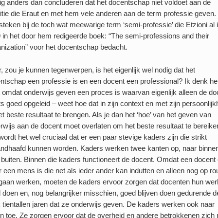
ig anders dan concluderen dat het docentschap niet voldoet aan de
nitie die Eraut en met hem vele anderen aan de term professie geven.
t steken bij de toch wat meewarige term ‘semi-professie’ die Etzioni al 
 in het door hem redigeerde boek: “The semi-professions and their
nization” voor het docentschap bedacht.
, zou je kunnen tegenwerpen, is het eigenlijk wel nodig dat het
ntschap een professie is en een docent een professional? Ik denk het
t omdat onderwijs geven een proces is waarvan eigenlijk alleen de do
ts goed opgeleid – weet hoe dat in zijn context en met zijn persoonlijk
het beste resultaat te brengen. Als je dan het ‘hoe’ van het geven van
rwijs aan de docent moet overlaten om het beste resultaat te bereike
wordt het wel cruciaal dat er een paar stevige kaders zijn die strikt
ndhaafd kunnen worden. Kaders werken twee kanten op, naar binne
 buiten. Binnen die kaders functioneert de docent. Omdat een docent
 een mens is die net als ieder ander kan indutten en alleen nog op ro
gaan werken, moeten de kaders ervoor zorgen dat docenten hun wer
 doen en, nog belangrijker misschien, goed blijven doen gedurende d
 tientallen jaren dat ze onderwijs geven. De kaders werken ook naar
en toe. Ze zorgen ervoor dat de overheid en andere betrokkenen zich 