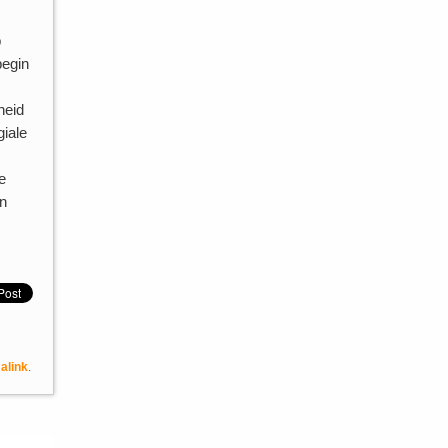
p
begin
heid
giale
e
en
alink
.