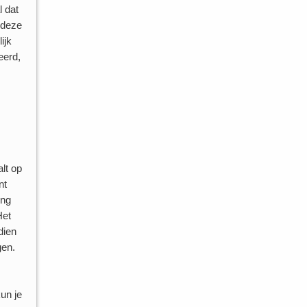
l dat
 deze
ijk
eerd,
lt op
nt
ing
Het
dien
gen.
un je