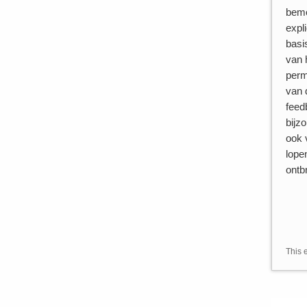
bemo
expl
basi
van 
perm
van 
feed
bijz
ook 
lope
ontb
This 