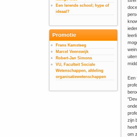
stre
Een lerende school; hype of
doce
ideaal?
pers
know
iede
Promotie
leer
moge
Frans Kamsteeg
wein
Marcel Veenswijk
uite
Robert-Jan Simons
midd
VU, Faculteit Sociale
Wetenschappen, afdeling
organisatiewetenschappen
Een 
prof
bero
“Dev
onde
prof
zijn
heef
om z