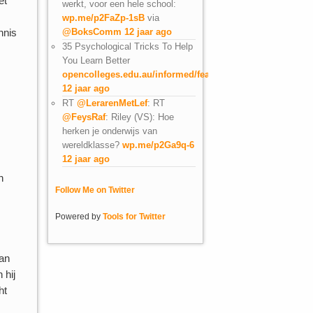
et
werkt, voor een hele school:
wp.me/p2FaZp-1sB
via
nnis
@BoksComm
12 jaar ago
35 Psychological Tricks To Help
You Learn Better
opencolleges.edu.au/informed/featu…
12 jaar ago
RT
@LerarenMetLef
: RT
@FeysRaf
: Riley (VS): Hoe
herken je onderwijs van
wereldklasse?
wp.me/p2Ga9q-6
12 jaar ago
n
Follow Me on Twitter
Powered by
Tools for Twitter
van
 hij
ht