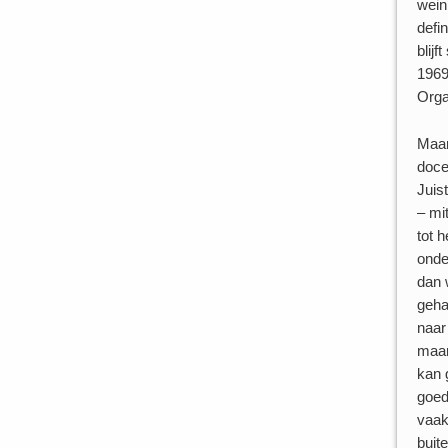
wein
defi
blijf
1969
Orga
Maar
doce
Juis
– mi
tot 
onde
dan 
geha
naar
maar
kan 
goed
vaak
buit