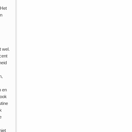
 Het
in
 wel.
cent
heid
n,
n en
 ook
utine
k
e
niet