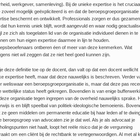
rheid, werkgever, samenleving). Bij de unieke expertise is het cruciaa
 zoveel mogelijk geëxpliciteerd is en dat de beroepsgroeporganisatie
rtise beschermt en ontwikkelt. Professionals zorgen er dus gezamenl
 dat hun kennis uniek blijft, wordt aangevuld en waar nodig geactualis
jl ze zich als toegelaten lid van de organisatie individueel dienen in te
nen om hun eigen expertise daarmee in lijn te houden.
epsbeoefenaars ontberen éen of meer van deze kenmerken. Wat
igens niet wil zeggen dat ze niet heel goed kunnen zijn.
je deze definitie toe op de docent, dan valt op dat een docent wellicht
ke expertise heeft, maar dat deze nauwelijks is beschreven. Verder va
er weliswaar een beroepsgroeporganisatie is, maar dat deze pas rece
e wettelijke status heeft gekregen. Bovendien is van enige bufferwerk
deze organisatie tegen ingrepen van de overheid nauwelijks sprake. 
rwijs is en blijft speelbal van politiek-ideologische bemoeienis. Boven
t ze geen middelen om permanente educatie bij haar leden af te dwin
de beroepsgroep van advocaten zie je dat wel. Als je als advocaat je
holingspunten niet haalt, loopt het reële risico dat je de vergunning
traakt om een cliënt bij de rechtbank te vertegenwoordigen. Al met al k