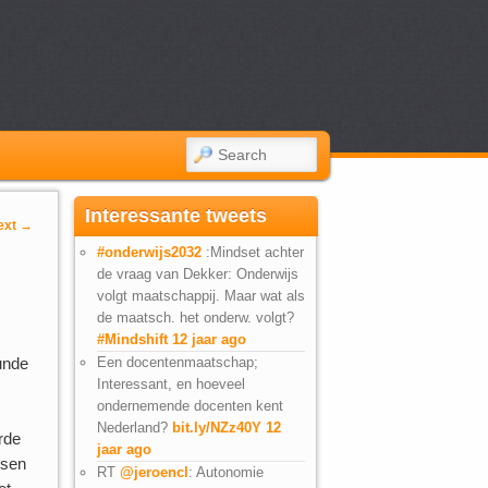
SEARCH
Interessante tweets
ext
→
#onderwijs2032
:Mindset achter
de vraag van Dekker: Onderwijs
volgt maatschappij. Maar wat als
de maatsch. het onderw. volgt?
#Mindshift
12 jaar ago
unde
Een docentenmaatschap;
Interessant, en hoeveel
ondernemende docenten kent
Nederland?
bit.ly/NZz40Y
12
rde
jaar ago
ssen
RT
@jeroencl
: Autonomie