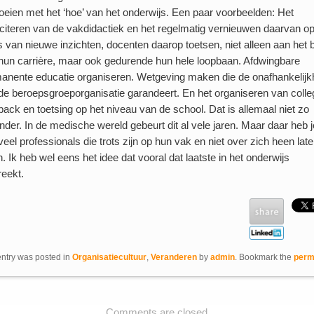
eien met het ‘hoe’ van het onderwijs. Een paar voorbeelden: Het
iciteren van de vakdidactiek en het regelmatig vernieuwen daarvan o
s van nieuwe inzichten, docenten daarop toetsen, niet alleen aan het 
hun carrière, maar ook gedurende hun hele loopbaan. Afdwingbare
anente educatie organiseren. Wetgeving maken die de onafhankelijk
de beroepsgroeporganisatie garandeert. En het organiseren van colle
back en toetsing op het niveau van de school. Dat is allemaal niet zo
onder. In de medische wereld gebeurt dit al vele jaren. Maar daar heb j
veel professionals die trots zijn op hun vak en niet over zich heen lat
n. Ik heb wel eens het idee dat vooral dat laatste in het onderwijs
reekt.
entry was posted in
Organisatiecultuur
,
Veranderen
by
admin
. Bookmark the
perm
Comments are closed.