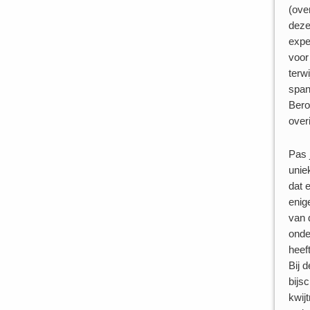
(ove
deze
expe
voor
terwi
span
Bero
over
Pas 
unie
dat 
enig
van 
onde
heef
Bij 
bijsc
kwij