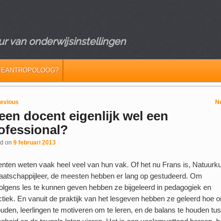
r van onderwijsinstellingen
IEANTROPOLOOG?
 navigation
evious
N
 een docent eigenlijk wel een
ofessional?
ed on
9 februari 2013
nten weten vaak heel veel van hun vak. Of het nu Frans is, Natuurk
aatschappijleer, de meesten hebben er lang op gestudeerd. Om
olgens les te kunnen geven hebben ze bijgeleerd in pedagogiek en
ctiek. En vanuit de praktijk van het lesgeven hebben ze geleerd hoe o
ouden, leerlingen te motiveren om te leren, en de balans te houden tu