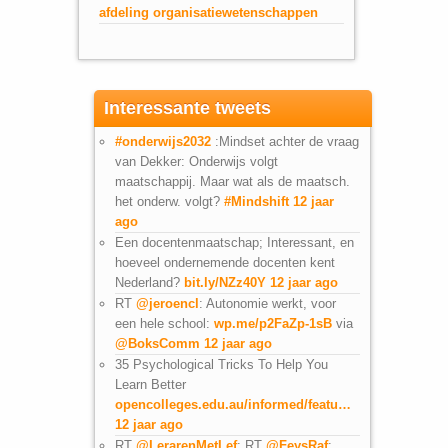
afdeling organisatiewetenschappen
Interessante tweets
#onderwijs2032
:Mindset achter de vraag
van Dekker: Onderwijs volgt
maatschappij. Maar wat als de maatsch.
het onderw. volgt?
#Mindshift
12 jaar
ago
Een docentenmaatschap; Interessant, en
hoeveel ondernemende docenten kent
Nederland?
bit.ly/NZz40Y
12 jaar ago
RT
@jeroencl
: Autonomie werkt, voor
een hele school:
wp.me/p2FaZp-1sB
via
@BoksComm
12 jaar ago
35 Psychological Tricks To Help You
Learn Better
opencolleges.edu.au/informed/featu…
12 jaar ago
RT
@LerarenMetLef
: RT
@FeysRaf
: