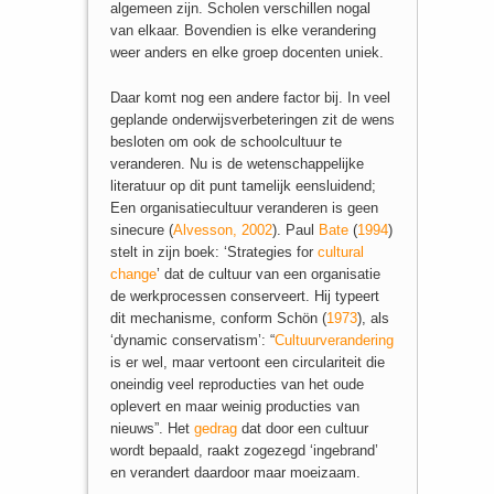
algemeen zijn. Scholen verschillen nogal
van elkaar. Bovendien is elke verandering
weer anders en elke groep docenten uniek.
Daar komt nog een andere factor bij. In veel
geplande onderwijsverbeteringen zit de wens
besloten om ook de schoolcultuur te
veranderen. Nu is de wetenschappelijke
literatuur op dit punt tamelijk eensluidend;
Een organisatiecultuur veranderen is geen
sinecure (
Alvesson, 2002
). Paul
Bate
(
1994
)
stelt in zijn boek: ‘Strategies for
cultural
change
’ dat de cultuur van een organisatie
de werkprocessen conserveert. Hij typeert
dit mechanisme, conform Schön (
1973
), als
‘dynamic conservatism’: “
Cultuurverandering
is er wel, maar vertoont een circulariteit die
oneindig veel reproducties van het oude
oplevert en maar weinig producties van
nieuws”. Het
gedrag
dat door een cultuur
wordt bepaald, raakt zogezegd ‘ingebrand’
en verandert daardoor maar moeizaam.