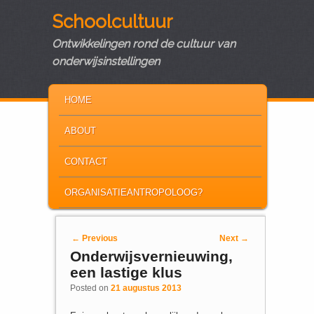
Schoolcultuur
Ontwikkelingen rond de cultuur van
onderwijsinstellingen
MAIN MENU
SKIP TO PRIMARY CONTENT
SKIP TO SECONDARY CONTENT
HOME
ABOUT
CONTACT
ORGANISATIEANTROPOLOOG?
Post navigation
←
Previous
Next
→
Onderwijsvernieuwing,
een lastige klus
Posted on
21 augustus 2013