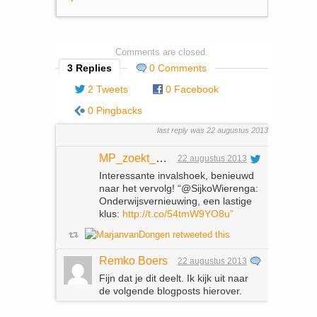
Comments are closed.
3 Replies
0 Comments
2 Tweets
0 Facebook
0 Pingbacks
last reply was 22 augustus 2013
MP_zoekt_baan
22 augustus 2013
Interessante invalshoek, benieuwd
naar het vervolg! “@SijkoWierenga:
Onderwijsvernieuwing, een lastige
klus:
http://t.co/54tmW9YO8u”
Remko Boers
22 augustus 2013
Fijn dat je dit deelt. Ik kijk uit naar
de volgende blogposts hierover.