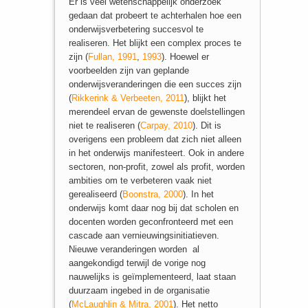
Er is veel wetenschappelijk onderzoek
gedaan dat probeert te achterhalen hoe een
onderwijsverbetering succesvol te
realiseren. Het blijkt een complex proces te
zijn (
Fullan, 1991
,
1993
). Hoewel er
voorbeelden zijn van geplande
onderwijsveranderingen die een succes zijn
(
Rikkerink & Verbeeten, 2011
), blijkt het
merendeel ervan de gewenste doelstellingen
niet te realiseren (
Carpay, 2010
). Dit is
overigens een probleem dat zich niet alleen
in het onderwijs manifesteert. Ook in andere
sectoren, non-profit, zowel als profit, worden
ambities om te verbeteren vaak niet
gerealiseerd (
Boonstra, 2000
). In het
onderwijs komt daar nog bij dat scholen en
docenten worden geconfronteerd met een
cascade aan vernieuwingsinitiatieven.
Nieuwe veranderingen worden al
aangekondigd terwijl de vorige nog
nauwelijks is geïmplementeerd, laat staan
duurzaam ingebed in de organisatie
(
McLaughlin & Mitra, 2001
). Het netto