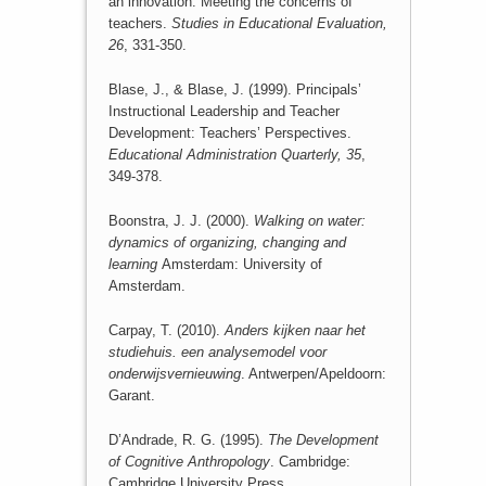
an innovation: Meeting the concerns of
teachers.
Studies in Educational Evaluation,
26
, 331-350.
Blase, J., & Blase, J. (1999). Principals’
Instructional Leadership and Teacher
Development: Teachers’ Perspectives.
Educational Administration Quarterly, 35
,
349-378.
Boonstra, J. J. (2000).
Walking on water:
dynamics of organizing, changing and
learning
Amsterdam: University of
Amsterdam.
Carpay, T. (2010).
Anders kijken naar het
studiehuis. een analysemodel voor
onderwijsvernieuwing
. Antwerpen/Apeldoorn:
Garant.
D’Andrade, R. G. (1995).
The Development
of Cognitive Anthropology
. Cambridge:
Cambridge University Press.