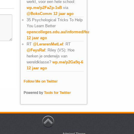
werkt, voor een hele school:
wp.me/p2FaZp-1sB
via
@BoksComm
12 jaar ago
35 Psychological Tricks To Help
You Learn Better
opencolleges.edu.au/informed/featu…
12 jaar ago
RT
@LerarenMetLef
: RT
@FeysRaf
: Riley (VS): Hoe
herken je onderwijs van
wereldklasse?
wp.me/p2Ga9q-6
12 jaar ago
Follow Me on Twitter
Powered by
Tools for Twitter
Admired Theme