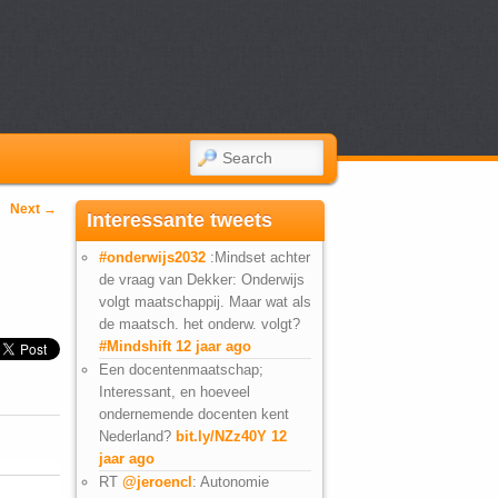
SEARCH
Next
→
Interessante tweets
#onderwijs2032
:Mindset achter
de vraag van Dekker: Onderwijs
volgt maatschappij. Maar wat als
de maatsch. het onderw. volgt?
#Mindshift
12 jaar ago
Een docentenmaatschap;
Interessant, en hoeveel
ondernemende docenten kent
Nederland?
bit.ly/NZz40Y
12
jaar ago
RT
@jeroencl
: Autonomie