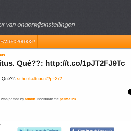
r van onderwijsinstellingen
IEANTROPOLOOG?
vigation
ous
tus. Qué??: http://t.co/1pJT2FJ9Tc
. Qué??:
schoolcultuur.nl/?p=372
y was posted by
admin
. Bookmark the
permalink
.
e