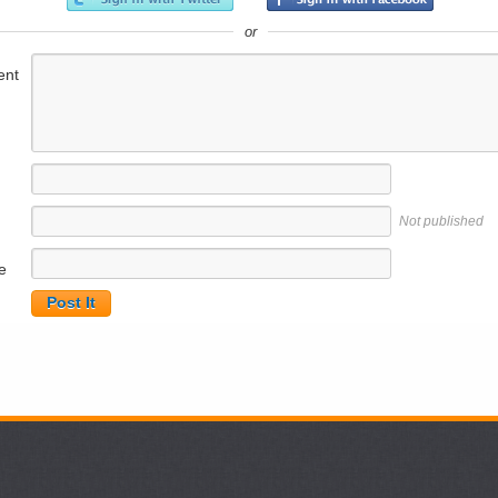
or
nt
Not published
e