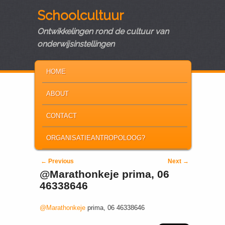
Schoolcultuur
Ontwikkelingen rond de cultuur van
onderwijsinstellingen
MAIN MENU
SKIP TO PRIMARY CONTENT
SKIP TO SECONDARY CONTENT
HOME
ABOUT
CONTACT
ORGANISATIEANTROPOLOOG?
Post navigation
←
Previous
Next
→
@Marathonkeje prima, 06
46338646
@Marathonkeje
prima, 06 46338646