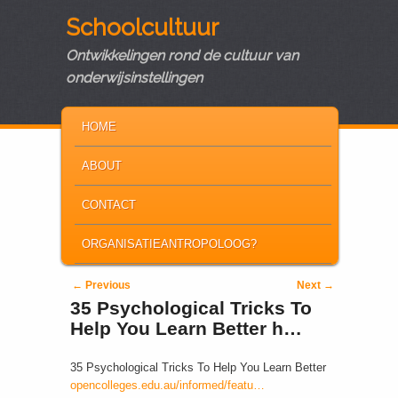
Schoolcultuur
Ontwikkelingen rond de cultuur van
onderwijsinstellingen
MAIN MENU
SKIP TO PRIMARY CONTENT
SKIP TO SECONDARY CONTENT
HOME
ABOUT
CONTACT
ORGANISATIEANTROPOLOOG?
Post navigation
←
Previous
Next
→
35 Psychological Tricks To
Help You Learn Better h…
35 Psychological Tricks To Help You Learn Better
opencolleges.edu.au/informed/featu…