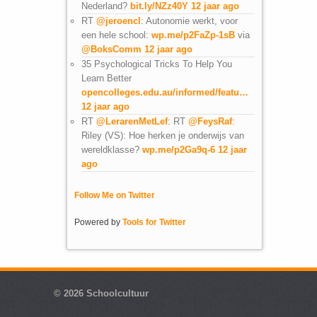
Nederland?
bit.ly/NZz40Y
12 jaar ago
RT
@jeroencl
: Autonomie werkt, voor
een hele school:
wp.me/p2FaZp-1sB
via
@BoksComm
12 jaar ago
35 Psychological Tricks To Help You
Learn Better
opencolleges.edu.au/informed/featu…
12 jaar ago
RT
@LerarenMetLef
: RT
@FeysRaf
:
Riley (VS): Hoe herken je onderwijs van
wereldklasse?
wp.me/p2Ga9q-6
12 jaar
ago
Follow Me on Twitter
Powered by
Tools for Twitter
© 2026
Schoolcultuur