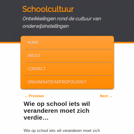
Schoolcultuur
Ontwikkelingen rond de cultuur van
onderwijsinstellingen
MAIN MENU
SKIP TO PRIMARY CONTENT
SKIP TO SECONDARY CONTENT
HOME
ABOUT
CONTACT
ORGANISATIEANTROPOLOOG?
Post navigation
←
Previous
Next
→
Wie op school iets wil
veranderen moet zich
verdie…
Wie op school iets wil veranderen moet zich