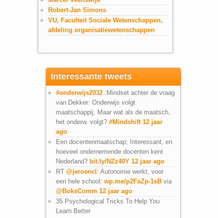
Robert-Jan Simons
VU, Faculteit Sociale Wetenschappen,
afdeling organisatiewetenschappen
Interessante tweets
#onderwijs2032
:Mindset achter de vraag
van Dekker: Onderwijs volgt
maatschappij. Maar wat als de maatsch.
het onderw. volgt?
#Mindshift
12 jaar
ago
Een docentenmaatschap; Interessant, en
hoeveel ondernemende docenten kent
Nederland?
bit.ly/NZz40Y
12 jaar ago
RT
@jeroencl
: Autonomie werkt, voor
een hele school:
wp.me/p2FaZp-1sB
via
@BoksComm
12 jaar ago
35 Psychological Tricks To Help You
Learn Better