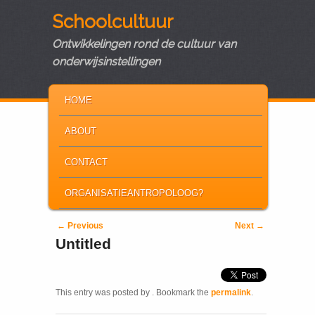
Schoolcultuur
Ontwikkelingen rond de cultuur van
onderwijsinstellingen
MAIN MENU
SKIP TO PRIMARY CONTENT
SKIP TO SECONDARY CONTENT
HOME
ABOUT
CONTACT
ORGANISATIEANTROPOLOOG?
Post navigation
←
Previous
Next
→
Untitled
This entry was posted by
. Bookmark the
permalink
.