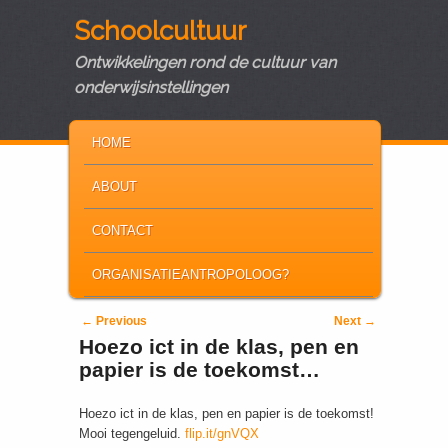
Schoolcultuur
Ontwikkelingen rond de cultuur van
onderwijsinstellingen
MAIN MENU
SKIP TO PRIMARY CONTENT
SKIP TO SECONDARY CONTENT
HOME
ABOUT
CONTACT
ORGANISATIEANTROPOLOOG?
Post navigation
←
Previous
Next
→
Hoezo ict in de klas, pen en
papier is de toekomst…
Hoezo ict in de klas, pen en papier is de toekomst!
Mooi tegengeluid.
flip.it/gnVQX