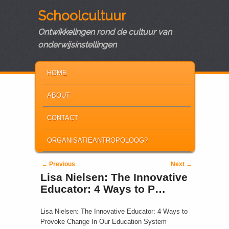
Schoolcultuur
Ontwikkelingen rond de cultuur van
onderwijsinstellingen
MAIN MENU
SKIP TO PRIMARY CONTENT
SKIP TO SECONDARY CONTENT
HOME
ABOUT
CONTACT
ORGANISATIEANTROPOLOOG?
Post navigation
←
Previous
Next
→
Lisa Nielsen: The Innovative
Educator: 4 Ways to P…
Lisa Nielsen: The Innovative Educator: 4 Ways to
Provoke Change In Our Education System