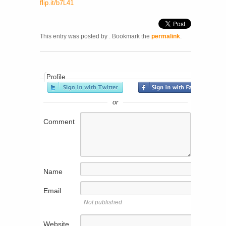
flip.it/b7L41
This entry was posted by
. Bookmark the
permalink
.
Profile
or
Comment
Name
Email
Not published
Website