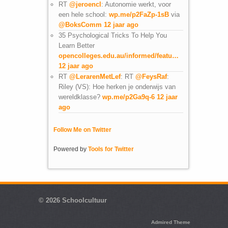
RT
@jeroencl
: Autonomie werkt, voor
een hele school:
wp.me/p2FaZp-1sB
via
@BoksComm
12 jaar ago
35 Psychological Tricks To Help You
Learn Better
opencolleges.edu.au/informed/featu…
12 jaar ago
RT
@LerarenMetLef
: RT
@FeysRaf
:
Riley (VS): Hoe herken je onderwijs van
wereldklasse?
wp.me/p2Ga9q-6
12 jaar
ago
Follow Me on Twitter
Powered by
Tools for Twitter
© 2026
Schoolcultuur
Admired Theme