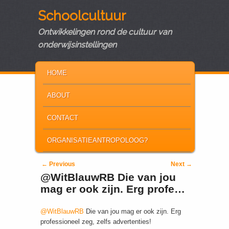
Schoolcultuur
Ontwikkelingen rond de cultuur van
onderwijsinstellingen
MAIN MENU
SKIP TO PRIMARY CONTENT
SKIP TO SECONDARY CONTENT
HOME
ABOUT
CONTACT
ORGANISATIEANTROPOLOOG?
Post navigation
←
Previous
Next
→
@WitBlauwRB Die van jou
mag er ook zijn. Erg profe…
@WitBlauwRB
Die van jou mag er ook zijn. Erg
professioneel zeg, zelfs advertenties!