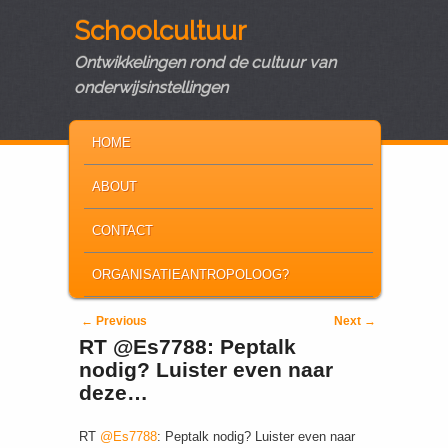
Schoolcultuur
Ontwikkelingen rond de cultuur van
onderwijsinstellingen
MAIN MENU
SKIP TO PRIMARY CONTENT
SKIP TO SECONDARY CONTENT
HOME
ABOUT
CONTACT
ORGANISATIEANTROPOLOOG?
Post navigation
←
Previous
Next
→
RT @Es7788: Peptalk
nodig? Luister even naar
deze…
RT
@Es7788
: Peptalk nodig? Luister even naar