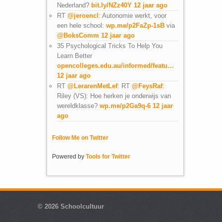
Nederland?
bit.ly/NZz40Y
12 jaar ago
RT
@jeroencl
: Autonomie werkt, voor
een hele school:
wp.me/p2FaZp-1sB
via
@BoksComm
12 jaar ago
35 Psychological Tricks To Help You
Learn Better
opencolleges.edu.au/informed/featu…
12 jaar ago
RT
@LerarenMetLef
: RT
@FeysRaf
:
Riley (VS): Hoe herken je onderwijs van
wereldklasse?
wp.me/p2Ga9q-6
12 jaar
ago
Follow Me on Twitter
Powered by
Tools for Twitter
© 2026
Schoolcultuur