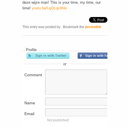
deze wijze man! This is your time, my time, our
time!
youtu.be/l-gQLqv9f4o
This entry was posted by
. Bookmark the
permalink
.
Profile
or
Comment
Name
Email
Not published