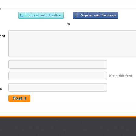
e
or
nt
Not published
e