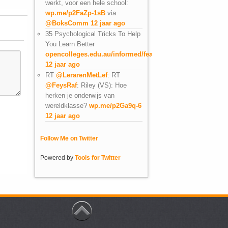
werkt, voor een hele school:
wp.me/p2FaZp-1sB
via
@BoksComm
12 jaar ago
35 Psychological Tricks To Help
You Learn Better
opencolleges.edu.au/informed/featu…
12 jaar ago
RT
@LerarenMetLef
: RT
@FeysRaf
: Riley (VS): Hoe
herken je onderwijs van
wereldklasse?
wp.me/p2Ga9q-6
12 jaar ago
Follow Me on Twitter
Powered by
Tools for Twitter