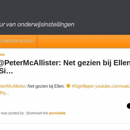
r van onderwijsinstellingen
IEANTROPOLOOG?
vigation
ous
PeterMcAllister: Net gezien bij Ellen
#Si…
terMcAllister
: Net gezien bij Ellen.
#Signflipper
youtube.com/wat
SRq…
y was posted by
. Bookmark the
permalink
.