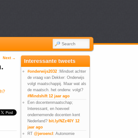
SEARCH
Next
→
Interessante tweets
.
#onderwijs2032
:Mindset achter
de vraag van Dekker: Onderwijs
volgt maatschappij. Maar wat als
de maatsch. het onderw. volgt?
ch?
#Mindshift
12 jaar ago
Een docentenmaatschap;
Interessant, en hoeveel
ondernemende docenten kent
Nederland?
bit.ly/NZz40Y
12
jaar ago
RT
@jeroencl
: Autonomie