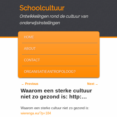
Schoolcultuur
Ontwikkelingen rond de cultuur van
onderwijsinstellingen
MAIN MENU
SKIP TO PRIMARY CONTENT
SKIP TO SECONDARY CONTENT
HOME
ABOUT
CONTACT
ORGANISATIEANTROPOLOOG?
Post navigation
←
Previous
Next
→
Waarom een sterke cultuur
niet zo gezond is: http:…
Waarom een sterke cultuur niet zo gezond is:
wierenga.eu/?p=184