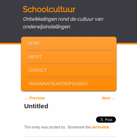
Schoolcultuur
Ontwikkelingen rond de cultuur van
onderwijsinstellingen
MAIN MENU
SKIP TO PRIMARY CONTENT
SKIP TO SECONDARY CONTENT
HOME
ABOUT
CONTACT
ORGANISATIEANTROPOLOOG?
Post navigation
←
Previous
Next
→
Untitled
This entry was posted by
. Bookmark the
permalink
.