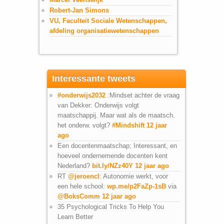
Robert-Jan Simons
VU, Faculteit Sociale Wetenschappen,
afdeling organisatiewetenschappen
Interessante tweets
#onderwijs2032
:Mindset achter de vraag
van Dekker: Onderwijs volgt
maatschappij. Maar wat als de maatsch.
het onderw. volgt?
#Mindshift
12 jaar
ago
Een docentenmaatschap; Interessant, en
hoeveel ondernemende docenten kent
Nederland?
bit.ly/NZz40Y
12 jaar ago
RT
@jeroencl
: Autonomie werkt, voor
een hele school:
wp.me/p2FaZp-1sB
via
@BoksComm
12 jaar ago
35 Psychological Tricks To Help You
Learn Better