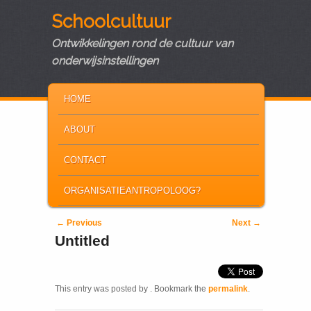
Schoolcultuur
Ontwikkelingen rond de cultuur van
onderwijsinstellingen
MAIN MENU
SKIP TO PRIMARY CONTENT
SKIP TO SECONDARY CONTENT
HOME
ABOUT
CONTACT
ORGANISATIEANTROPOLOOG?
Post navigation
←
Previous
Next
→
Untitled
This entry was posted by
. Bookmark the
permalink
.