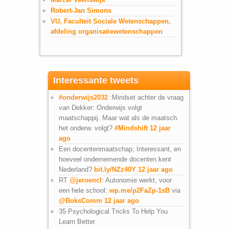
Robert-Jan Simons
VU, Faculteit Sociale Wetenschappen,
afdeling organisatiewetenschappen
Interessante tweets
#onderwijs2032
:Mindset achter de vraag
van Dekker: Onderwijs volgt
maatschappij. Maar wat als de maatsch.
het onderw. volgt?
#Mindshift
12 jaar
ago
Een docentenmaatschap; Interessant, en
hoeveel ondernemende docenten kent
Nederland?
bit.ly/NZz40Y
12 jaar ago
RT
@jeroencl
: Autonomie werkt, voor
een hele school:
wp.me/p2FaZp-1sB
via
@BoksComm
12 jaar ago
35 Psychological Tricks To Help You
Learn Better