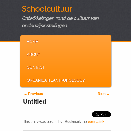
Schoolcultuur
Ontwikkelingen rond de cultuur van
onderwijsinstellingen
MAIN MENU
SKIP TO PRIMARY CONTENT
SKIP TO SECONDARY CONTENT
HOME
ABOUT
CONTACT
ORGANISATIEANTROPOLOOG?
Post navigation
←
Previous
Next
→
Untitled
This entry was posted by
. Bookmark the
permalink
.