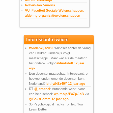
Robert-Jan Simons
VU, Faculteit Sociale Wetenschappen,
afdeling organisatiewetenschappen
Interessante tweets
#onderwijs2032
:Mindset achter de vraag
van Dekker: Onderwijs volgt
maatschappij. Maar wat als de maatsch.
het onderw. volgt?
#Mindshift
12 jaar
ago
Een docentenmaatschap; Interessant, en
hoeveel ondernemende docenten kent
Nederland?
bit.ly/NZz40Y
12 jaar ago
RT
@jeroencl
: Autonomie werkt, voor
een hele school:
wp.me/p2FaZp-1sB
via
@BoksComm
12 jaar ago
35 Psychological Tricks To Help You
Learn Better