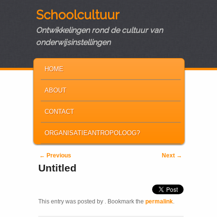
Schoolcultuur
Ontwikkelingen rond de cultuur van
onderwijsinstellingen
MAIN MENU
SKIP TO PRIMARY CONTENT
SKIP TO SECONDARY CONTENT
HOME
ABOUT
CONTACT
ORGANISATIEANTROPOLOOG?
Post navigation
←
Previous
Next
→
Untitled
This entry was posted by
. Bookmark the
permalink
.