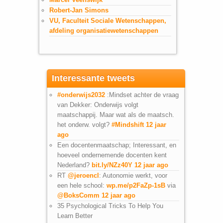
Robert-Jan Simons
VU, Faculteit Sociale Wetenschappen,
afdeling organisatiewetenschappen
Interessante tweets
#onderwijs2032
:Mindset achter de vraag
van Dekker: Onderwijs volgt
maatschappij. Maar wat als de maatsch.
het onderw. volgt?
#Mindshift
12 jaar
ago
Een docentenmaatschap; Interessant, en
hoeveel ondernemende docenten kent
Nederland?
bit.ly/NZz40Y
12 jaar ago
RT
@jeroencl
: Autonomie werkt, voor
een hele school:
wp.me/p2FaZp-1sB
via
@BoksComm
12 jaar ago
35 Psychological Tricks To Help You
Learn Better