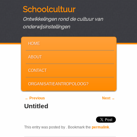
Schoolcultuur
Ontwikkelingen rond de cultuur van
onderwijsinstellingen
MAIN MENU
SKIP TO PRIMARY CONTENT
SKIP TO SECONDARY CONTENT
HOME
ABOUT
CONTACT
ORGANISATIEANTROPOLOOG?
Post navigation
←
Previous
Next
→
Untitled
This entry was posted by
. Bookmark the
permalink
.