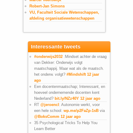
Robert-Jan Simons
VU, Faculteit Sociale Wetenschappen,
afdeling organisatiewetenschappen
Interessante tweets
#onderwijs2032
:Mindset achter de vraag
van Dekker: Onderwijs volgt
maatschappij. Maar wat als de maatsch.
het onderw. volgt?
#Mindshift
12 jaar
ago
Een docentenmaatschap; Interessant, en
hoeveel ondernemende docenten kent
Nederland?
bit.ly/NZz40Y
12 jaar ago
RT
@jeroencl
: Autonomie werkt, voor
een hele school:
wp.me/p2FaZp-1sB
via
@BoksComm
12 jaar ago
35 Psychological Tricks To Help You
Learn Better