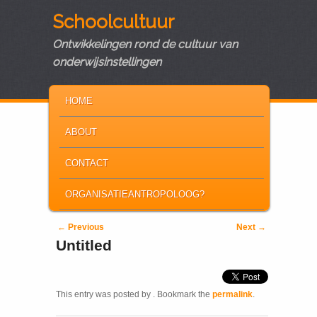
Schoolcultuur
Ontwikkelingen rond de cultuur van
onderwijsinstellingen
MAIN MENU
SKIP TO PRIMARY CONTENT
SKIP TO SECONDARY CONTENT
HOME
ABOUT
CONTACT
ORGANISATIEANTROPOLOOG?
Post navigation
←
Previous
Next
→
Untitled
This entry was posted by
. Bookmark the
permalink
.