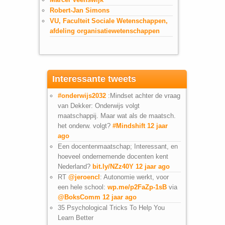
Robert-Jan Simons
VU, Faculteit Sociale Wetenschappen,
afdeling organisatiewetenschappen
Interessante tweets
#onderwijs2032
:Mindset achter de vraag
van Dekker: Onderwijs volgt
maatschappij. Maar wat als de maatsch.
het onderw. volgt?
#Mindshift
12 jaar
ago
Een docentenmaatschap; Interessant, en
hoeveel ondernemende docenten kent
Nederland?
bit.ly/NZz40Y
12 jaar ago
RT
@jeroencl
: Autonomie werkt, voor
een hele school:
wp.me/p2FaZp-1sB
via
@BoksComm
12 jaar ago
35 Psychological Tricks To Help You
Learn Better