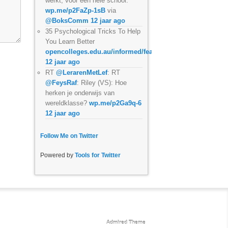
werkt, voor een hele school:
wp.me/p2FaZp-1sB
via
@BoksComm
12 jaar ago
35 Psychological Tricks To Help
You Learn Better
opencolleges.edu.au/informed/featu…
12 jaar ago
RT
@LerarenMetLef
: RT
@FeysRaf
: Riley (VS): Hoe
herken je onderwijs van
wereldklasse?
wp.me/p2Ga9q-6
12 jaar ago
Follow Me on Twitter
Powered by
Tools for Twitter
Admired Theme