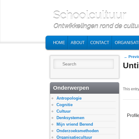
Schoolcultuur
Ontwikkelingen rond de cultuu
MAIN MENU
SKIP TO PRIMARY CONTENT
SKIP TO SECONDARY CONTENT
HOME
ABOUT
CONTACT
ORGANISAT
Post na
←
Previ
Search
Unti
Onderwerpen
This entr
Antropologie
Cognitie
Cultuur
Profil
Denksystemen
Mijn vriend Berend
Onderzoeksmethoden
Organisatiecultuur