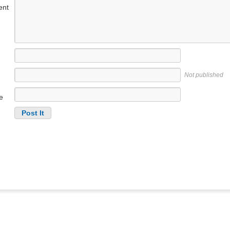
nt
Not published
e