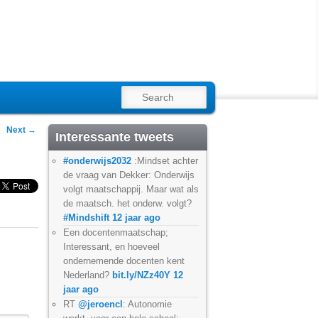
SEARCH
Next
→
Interessante tweets
#onderwijs2032
:Mindset achter
de vraag van Dekker: Onderwijs
volgt maatschappij. Maar wat als
de maatsch. het onderw. volgt?
#Mindshift
12 jaar ago
Een docentenmaatschap;
Interessant, en hoeveel
ondernemende docenten kent
Nederland?
bit.ly/NZz40Y
12
jaar ago
RT
@jeroencl
: Autonomie