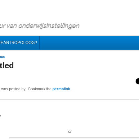
r van onderwijsinstellingen
IEANTROPOLOOG?
vigation
ous
tled
y was posted by
. Bookmark the
permalink
.
e
or