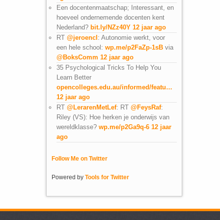
Een docentenmaatschap; Interessant, en
hoeveel ondernemende docenten kent
Nederland?
bit.ly/NZz40Y
12 jaar ago
RT
@jeroencl
: Autonomie werkt, voor
een hele school:
wp.me/p2FaZp-1sB
via
@BoksComm
12 jaar ago
35 Psychological Tricks To Help You
Learn Better
opencolleges.edu.au/informed/featu…
12 jaar ago
RT
@LerarenMetLef
: RT
@FeysRaf
:
Riley (VS): Hoe herken je onderwijs van
wereldklasse?
wp.me/p2Ga9q-6
12 jaar
ago
Follow Me on Twitter
Powered by
Tools for Twitter