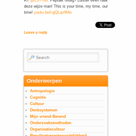
RT
@Es7788
: Peptalk nodig? Luister even naar
deze wijze man! This is your time, my time, our
time!
youtu.be/l-gQLqv9f4o
Leave a reply
Search
Onderwerpen
Antropologie
Cognitie
Cultuur
Denksystemen
Mijn vriend Berend
Onderzoeksmethoden
Organisatiecultuur
Resultaatverantwoordelijkheid