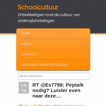
Schoolcultuur
Ontwikkelingen rond de cultuur van
onderwijsinstellingen
MAIN MENU
SKIP TO PRIMARY CONTENT
SKIP TO SECONDARY CONTENT
HOME
ABOUT
CONTACT
ORGANISATIEANTROPOLOOG?
BLOG ARCHIVES
feb
RT @Es7788: Peptalk
16
nodig? Luister even
naar deze…