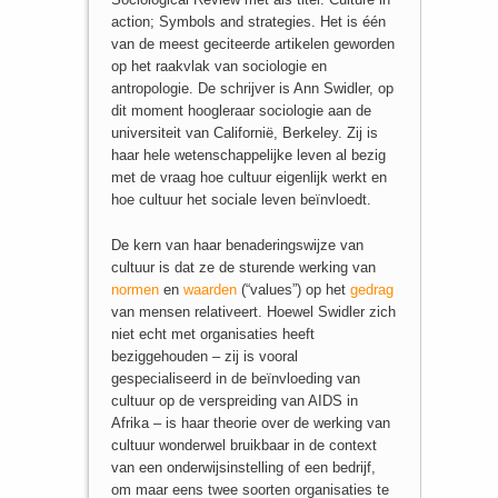
action; Symbols and strategies. Het is één
van de meest geciteerde artikelen geworden
op het raakvlak van sociologie en
antropologie. De schrijver is Ann Swidler, op
dit moment hoogleraar sociologie aan de
universiteit van Californië, Berkeley. Zij is
haar hele wetenschappelijke leven al bezig
met de vraag hoe cultuur eigenlijk werkt en
hoe cultuur het sociale leven beïnvloedt.
De kern van haar benaderingswijze van
cultuur is dat ze de sturende werking van
normen
en
waarden
(“values”) op het
gedrag
van mensen relativeert. Hoewel Swidler zich
niet echt met organisaties heeft
beziggehouden – zij is vooral
gespecialiseerd in de beïnvloeding van
cultuur op de verspreiding van AIDS in
Afrika – is haar theorie over de werking van
cultuur wonderwel bruikbaar in de context
van een onderwijsinstelling of een bedrijf,
om maar eens twee soorten organisaties te