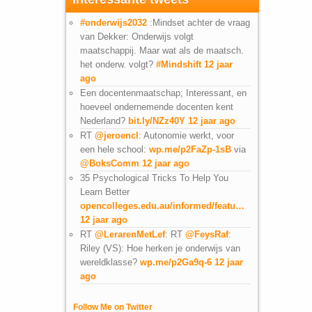
#onderwijs2032
:Mindset achter de vraag
van Dekker: Onderwijs volgt
maatschappij. Maar wat als de maatsch.
het onderw. volgt?
#Mindshift
12 jaar
ago
Een docentenmaatschap; Interessant, en
hoeveel ondernemende docenten kent
Nederland?
bit.ly/NZz40Y
12 jaar ago
RT
@jeroencl
: Autonomie werkt, voor
een hele school:
wp.me/p2FaZp-1sB
via
@BoksComm
12 jaar ago
35 Psychological Tricks To Help You
Learn Better
opencolleges.edu.au/informed/featu…
12 jaar ago
RT
@LerarenMetLef
: RT
@FeysRaf
:
Riley (VS): Hoe herken je onderwijs van
wereldklasse?
wp.me/p2Ga9q-6
12 jaar
ago
Follow Me on Twitter