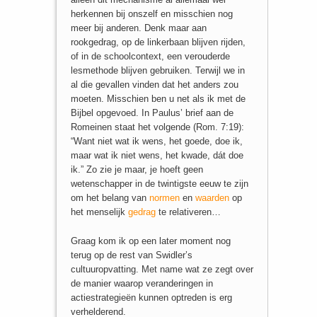
herkennen bij onszelf en misschien nog
meer bij anderen. Denk maar aan
rookgedrag, op de linkerbaan blijven rijden,
of in de schoolcontext, een verouderde
lesmethode blijven gebruiken. Terwijl we in
al die gevallen vinden dat het anders zou
moeten. Misschien ben u net als ik met de
Bijbel opgevoed. In Paulus’ brief aan de
Romeinen staat het volgende (Rom. 7:19):
“Want niet wat ik wens, het goede, doe ik,
maar wat ik niet wens, het kwade, dát doe
ik.” Zo zie je maar, je hoeft geen
wetenschapper in de twintigste eeuw te zijn
om het belang van
normen
en
waarden
op
het menselijk
gedrag
te relativeren…
Graag kom ik op een later moment nog
terug op de rest van Swidler’s
cultuuropvatting. Met name wat ze zegt over
de manier waarop veranderingen in
actiestrategieën kunnen optreden is erg
verhelderend.