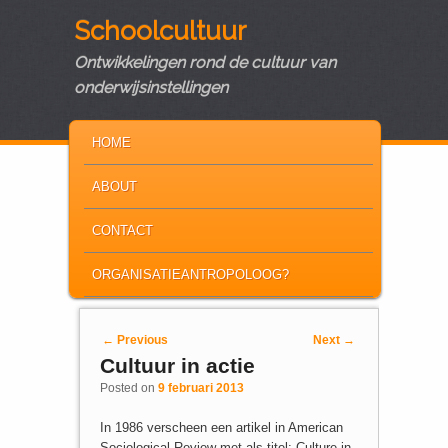
Schoolcultuur
Ontwikkelingen rond de cultuur van
onderwijsinstellingen
MAIN MENU
SKIP TO PRIMARY CONTENT
SKIP TO SECONDARY CONTENT
HOME
ABOUT
CONTACT
ORGANISATIEANTROPOLOOG?
Post navigation
←
Previous
Next
→
Cultuur in actie
Posted on
9 februari 2013
In 1986 verscheen een artikel in American
Sociological Review met als titel: Culture in