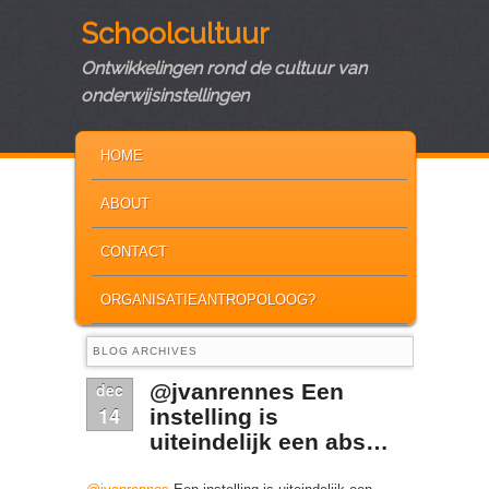
Schoolcultuur
Ontwikkelingen rond de cultuur van
onderwijsinstellingen
MAIN MENU
SKIP TO PRIMARY CONTENT
SKIP TO SECONDARY CONTENT
HOME
ABOUT
CONTACT
ORGANISATIEANTROPOLOOG?
BLOG ARCHIVES
dec
@jvanrennes Een
14
instelling is
uiteindelijk een abs…