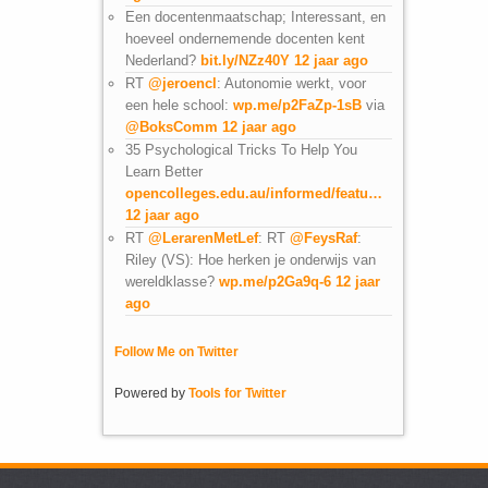
Een docentenmaatschap; Interessant, en
hoeveel ondernemende docenten kent
Nederland?
bit.ly/NZz40Y
12 jaar ago
RT
@jeroencl
: Autonomie werkt, voor
een hele school:
wp.me/p2FaZp-1sB
via
@BoksComm
12 jaar ago
35 Psychological Tricks To Help You
Learn Better
opencolleges.edu.au/informed/featu…
12 jaar ago
RT
@LerarenMetLef
: RT
@FeysRaf
:
Riley (VS): Hoe herken je onderwijs van
wereldklasse?
wp.me/p2Ga9q-6
12 jaar
ago
Follow Me on Twitter
Powered by
Tools for Twitter