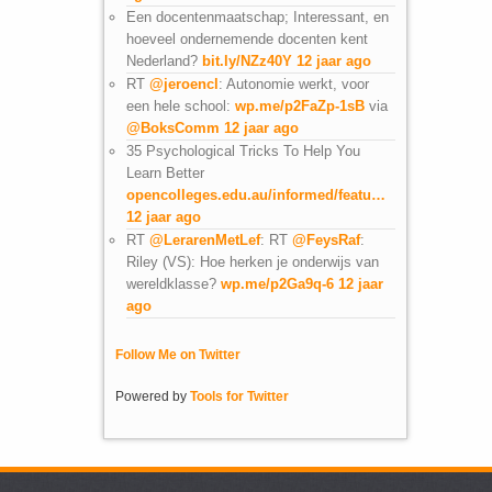
Een docentenmaatschap; Interessant, en
hoeveel ondernemende docenten kent
Nederland?
bit.ly/NZz40Y
12 jaar ago
RT
@jeroencl
: Autonomie werkt, voor
een hele school:
wp.me/p2FaZp-1sB
via
@BoksComm
12 jaar ago
35 Psychological Tricks To Help You
Learn Better
opencolleges.edu.au/informed/featu…
12 jaar ago
RT
@LerarenMetLef
: RT
@FeysRaf
:
Riley (VS): Hoe herken je onderwijs van
wereldklasse?
wp.me/p2Ga9q-6
12 jaar
ago
Follow Me on Twitter
Powered by
Tools for Twitter