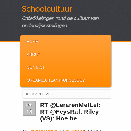
Schoolcultuur
Ontwikkelingen rond de cultuur van
onderwijsinstellingen
MAIN MENU
SKIP TO PRIMARY CONTENT
SKIP TO SECONDARY CONTENT
HOME
ABOUT
CONTACT
ORGANISATIEANTROPOLOOG?
BLOG ARCHIVES
feb
RT @LerarenMetLef:
18
RT @FeysRaf: Riley
(VS): Hoe he…