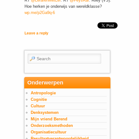
RT
@LerarenMetLef
: RT
@FeysRaf
: Riley (VS):
Hoe herken je onderwijs van wereldklasse?
wp.me/p2Ga9q-6
Leave a reply
Search
Onderwerpen
Antropologie
Cognitie
Cultuur
Denksystemen
Mijn vriend Berend
Onderzoeksmethoden
Organisatiecultuur
Resultaatverantwoordelijkheid