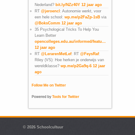
Nederland?
bit.ly/NZz40Y
12 jaar ago
RT
@jeroencl
: Autonomie werkt, voor
een hele school:
wp.me/p2FaZp-1sB
via
@BoksComm
12 jaar ago
35 Psychological Tricks To Help You
Learn Better
opencolleges.edu.au/informed/featu…
12 jaar ago
RT
@LerarenMetLef
: RT
@FeysRaf
:
Riley (VS): Hoe herken je onderwijs van
wereldklasse?
wp.me/p2Ga9q-6
12 jaar
ago
Follow Me on Twitter
Powered by
Tools for Twitter
© 2026
Schoolcultuur