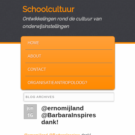
Schoolcultuur
Ontwikkelingen rond de cultuur van
onderwijsinstellingen
MAIN MENU
SKIP TO PRIMARY CONTENT
SKIP TO SECONDARY CONTENT
HOME
ABOUT
CONTACT
ORGANISATIEANTROPOLOOG?
BLOG ARCHIVES
jun
@ernomijland
16
@BarbaraInspires
dank!