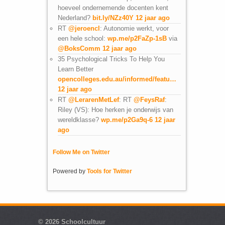
hoeveel ondernemende docenten kent
Nederland?
bit.ly/NZz40Y
12 jaar ago
RT
@jeroencl
: Autonomie werkt, voor
een hele school:
wp.me/p2FaZp-1sB
via
@BoksComm
12 jaar ago
35 Psychological Tricks To Help You
Learn Better
opencolleges.edu.au/informed/featu…
12 jaar ago
RT
@LerarenMetLef
: RT
@FeysRaf
:
Riley (VS): Hoe herken je onderwijs van
wereldklasse?
wp.me/p2Ga9q-6
12 jaar
ago
Follow Me on Twitter
Powered by
Tools for Twitter
© 2026
Schoolcultuur