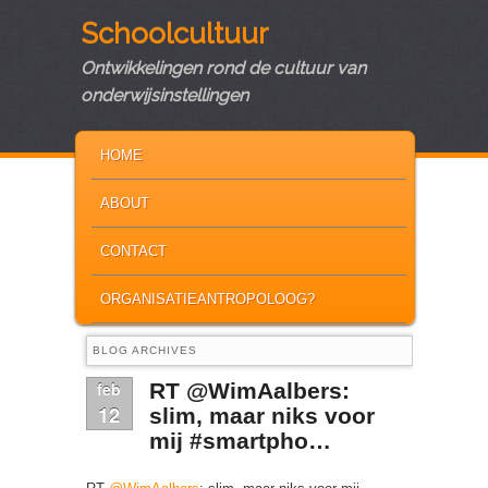
Schoolcultuur
Ontwikkelingen rond de cultuur van
onderwijsinstellingen
MAIN MENU
SKIP TO PRIMARY CONTENT
SKIP TO SECONDARY CONTENT
HOME
ABOUT
CONTACT
ORGANISATIEANTROPOLOOG?
BLOG ARCHIVES
feb
RT @WimAalbers:
12
slim, maar niks voor
mij #smartpho…