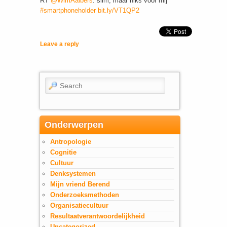
RT
@WimAalbers
: slim, maar niks voor mij
#smartphoneholder
bit.ly/VT1QP2
Leave a reply
Search
Onderwerpen
Antropologie
Cognitie
Cultuur
Denksystemen
Mijn vriend Berend
Onderzoeksmethoden
Organisatiecultuur
Resultaatverantwoordelijkheid
Uncategorized