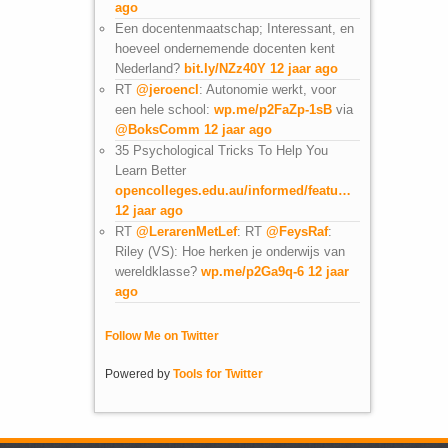
ago
Een docentenmaatschap; Interessant, en
hoeveel ondernemende docenten kent
Nederland?
bit.ly/NZz40Y
12 jaar ago
RT
@jeroencl
: Autonomie werkt, voor
een hele school:
wp.me/p2FaZp-1sB
via
@BoksComm
12 jaar ago
35 Psychological Tricks To Help You
Learn Better
opencolleges.edu.au/informed/featu…
12 jaar ago
RT
@LerarenMetLef
: RT
@FeysRaf
:
Riley (VS): Hoe herken je onderwijs van
wereldklasse?
wp.me/p2Ga9q-6
12 jaar
ago
Follow Me on Twitter
Powered by
Tools for Twitter