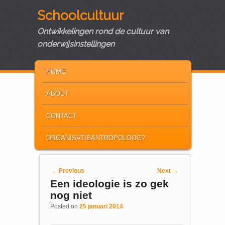
Schoolcultuur
Ontwikkelingen rond de cultuur van
onderwijsinstellingen
MAIN MENU
SKIP TO PRIMARY CONTENT
SKIP TO SECONDARY CONTENT
HOME
ABOUT
CONTACT
ORGANISATIEANTROPOLOOG?
Post navigation
←
Previous
Next
→
Een ideologie is zo gek
nog niet
Posted on
25 januari 2014