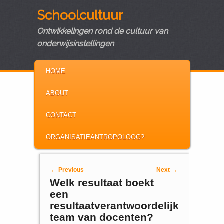
Schoolcultuur
Ontwikkelingen rond de cultuur van
onderwijsinstellingen
MAIN MENU
SKIP TO PRIMARY CONTENT
SKIP TO SECONDARY CONTENT
HOME
ABOUT
CONTACT
ORGANISATIEANTROPOLOOG?
Post navigation
←
Previous
Next
→
Welk resultaat boekt
een
resultaatverantwoordelijk
team van docenten?