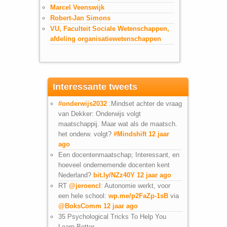
Marcel Veenswijk
Robert-Jan Simons
VU, Faculteit Sociale Wetenschappen,
afdeling organisatiewetenschappen
Interessante tweets
#onderwijs2032
:Mindset achter de vraag
van Dekker: Onderwijs volgt
maatschappij. Maar wat als de maatsch.
het onderw. volgt?
#Mindshift
12 jaar
ago
Een docentenmaatschap; Interessant, en
hoeveel ondernemende docenten kent
Nederland?
bit.ly/NZz40Y
12 jaar ago
RT
@jeroencl
: Autonomie werkt, voor
een hele school:
wp.me/p2FaZp-1sB
via
@BoksComm
12 jaar ago
35 Psychological Tricks To Help You
Learn Better